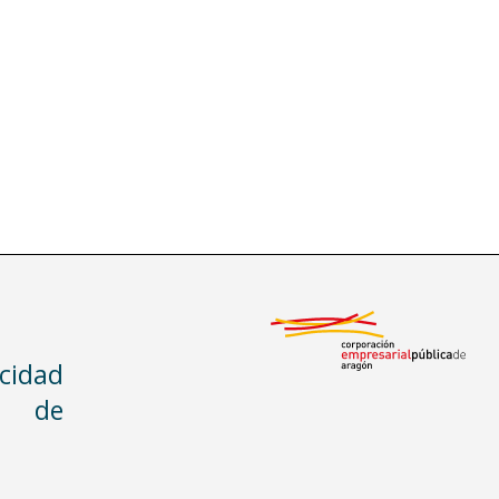
acidad
n de