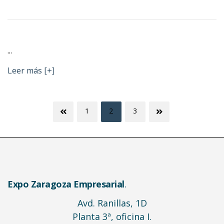
...
Leer más [+]
Posts
1
2
3
pagination
Expo Zaragoza Empresarial
.
Avd. Ranillas, 1D
Planta 3ª, oficina I.