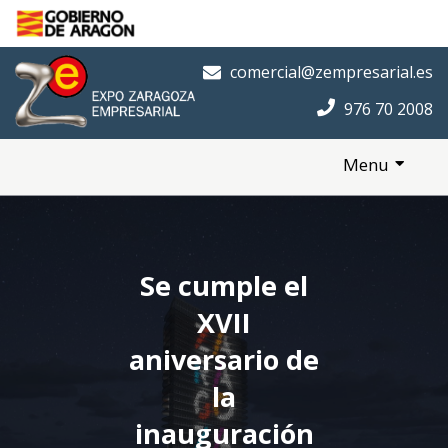
Saltar al contenido principal
Inicio
comercial@zempresarial.es
976 70 2008
Menu
Se cumple el
XVII
aniversario de
la
inauguración