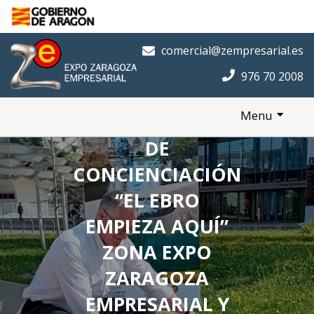
Saltar al contenido principal
Inicio
comercial@zempresarial.es
976 70 2008
Menu
INICIO CAMPAÑA
DE
CONCIENCIACIÓN
“EL EBRO
EMPIEZA AQUÍ”
ZONA EXPO
ZARAGOZA
EMPRESARIAL Y