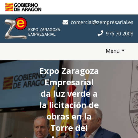
Saltar al contenido principal
Inicio
comercial@zempresarial.es
976 70 2008
Menu
Expo Zaragoza
Empresarial
da luz verde a
la licitación de
obras en la
Torre del